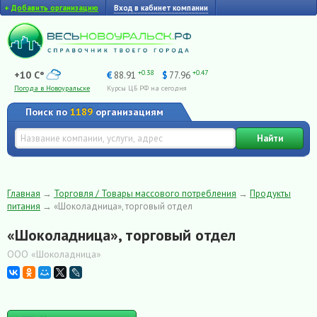
+
Добавить организацию
Вход в кабинет компании
+0.38
+0.47
+10 C°
€
88.91
$
77.96
Погода в Новоуральске
Курсы ЦБ РФ на сегодня
Поиск по
1189
организациям
Найти
Главная
→
Торговля / Товары массового потребления
→
Продукты
питания
→
«Шоколадница», торговый отдел
«Шоколадница», торговый отдел
ООО «Шоколадница»