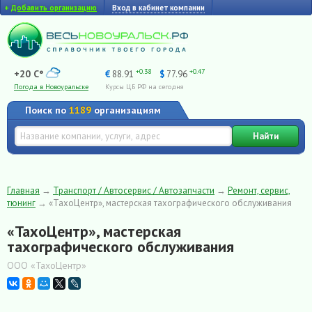
+
Добавить организацию
Вход в кабинет компании
+0.38
+0.47
+20 C°
€
88.91
$
77.96
Погода в Новоуральске
Курсы ЦБ РФ на сегодня
Поиск по
1189
организациям
Найти
Главная
→
Транспорт / Автосервис / Автозапчасти
→
Ремонт, сервис,
тюнинг
→
«ТахоЦентр», мастерская тахографического обслуживания
«ТахоЦентр», мастерская
тахографического обслуживания
ООО «ТахоЦентр»