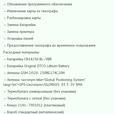
— Обновление программного обеспечения
— Извлечение карты из тахографа
— Разблокировка карты
— Замена батарейки
— Замена принтера
— Установка пломб
— Предоставление тахографа во временное пользование
Расходные материалы:
— Батарейка CR14250 BL–VBR
— Батарейка Original DTCO Lithium Battery
— Антенна GSM 2J520- 250RG174C20N
— Антенна <acronym title="Global Positioning System"
lang="en">GPS</acronym>/GLONASS- 03 3- 5V SMA
— Термобумага универсальная (без упаковки)
— Термобумага с сеткой (без упаковки)
— Кожух 2141–7901012 (пластиковый)
— Короб стандартный (металлический)