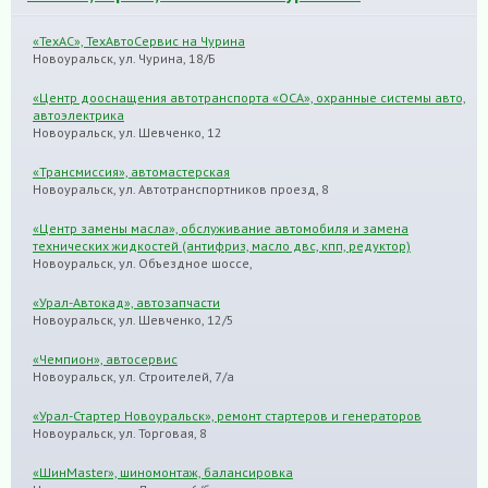
«ТехАС», ТехАвтоСервис на Чурина
Новоуральск, ул. Чурина, 18/Б
«Центр дооснащения автотранспорта «ОСА», охранные системы авто,
автоэлектрика
Новоуральск, ул. Шевченко, 12
«Трансмиссия», автомастерская
Новоуральск, ул. Автотранспортников проезд, 8
«Центр замены масла», обслуживание автомобиля и замена
технических жидкостей (антифриз, масло двс, кпп, редуктор)
Новоуральск, ул. Объездное шоссе,
«Урал-Автокад», автозапчасти
Новоуральск, ул. Шевченко, 12/5
«Чемпион», автосервис
Новоуральск, ул. Строителей, 7/а
«Урал-Стартер Новоуральск», ремонт стартеров и генераторов
Новоуральск, ул. Торговая, 8
«ШинMaster», шиномонтаж, балансировка