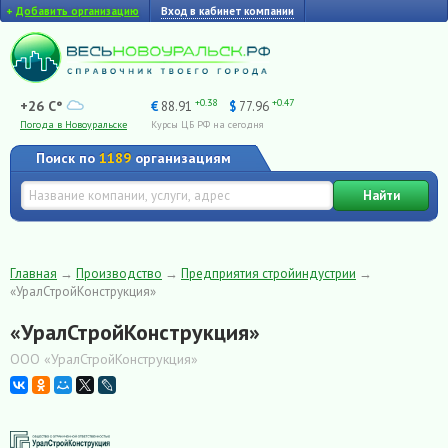
+
Добавить организацию
Вход в кабинет компании
+0.38
+0.47
+26 C°
€
88.91
$
77.96
Погода в Новоуральске
Курсы ЦБ РФ на сегодня
Поиск по
1189
организациям
Найти
Главная
→
Производство
→
Предприятия стройиндустрии
→
«УралСтройКонструкция»
«УралСтройКонструкция»
ООО «УралСтройКонструкция»