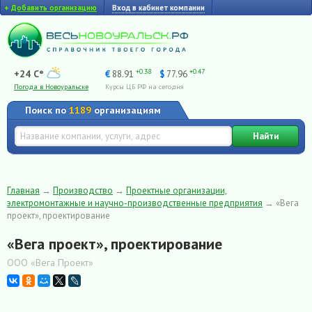
+
Добавить организацию
Вход в кабинет компании
+0.38
+0.47
+24 C°
€
88.91
$
77.96
Погода в Новоуральске
Курсы ЦБ РФ на сегодня
Поиск по
1189
организациям
Найти
Главная
→
Производство
→
Проектные организации,
электромонтажные и научно-производственные предприятия
→
«Вега
проект», проектирование
«Вега проект», проектирование
ООО «Вега Проект»