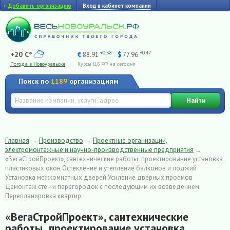
+
Добавить организацию
Вход в кабинет компании
+0.38
+0.47
+20 C°
€
88.91
$
77.96
Погода в Новоуральске
Курсы ЦБ РФ на сегодня
Поиск по
1189
организациям
Найти
Главная
→
Производство
→
Проектные организации,
электромонтажные и научно-производственные предприятия
→
«ВегаСтройПроект», сантехнические работы проектирование установка
пластиковых окон Остекление и утепление балконов и лоджий
Установка межкомнатных дверей Усиление дверных проемов
Демонтаж стен и перегородок с последующим их возведением
Перепланировка квартир
«ВегаСтройПроект», сантехнические
работы проектирование установка