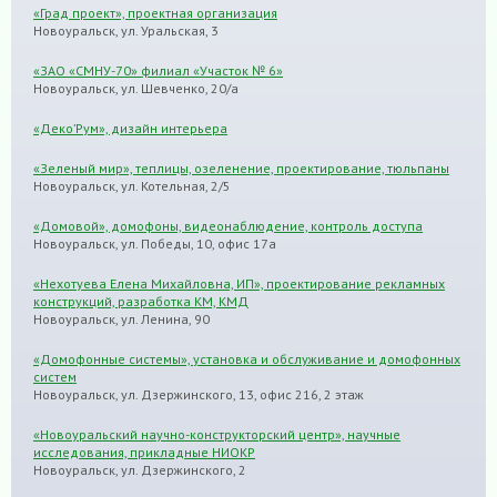
«Град проект», проектная организация
Новоуральск, ул. Уральская, 3
«ЗАО «СМНУ-70» филиал «Участок № 6»
Новоуральск, ул. Шевченко, 20/а
«Деко’Рум», дизайн интерьера
«Зеленый мир», теплицы, озеленение, проектирование, тюльпаны
Новоуральск, ул. Котельная, 2/5
«Домовой», домофоны, видеонаблюдение, контроль доступа
Новоуральск, ул. Победы, 10, офис 17а
«Нехотуева Елена Михайловна, ИП», проектирование рекламных
конструкций, разработка КМ, КМД
Новоуральск, ул. Ленина, 90
«Домофонные системы», установка и обслуживание и домофонных
систем
Новоуральск, ул. Дзержинского, 13, офис 216, 2 этаж
«Новоуральский научно-конструкторский центр», научные
исследования, прикладные НИОКР
Новоуральск, ул. Дзержинского, 2