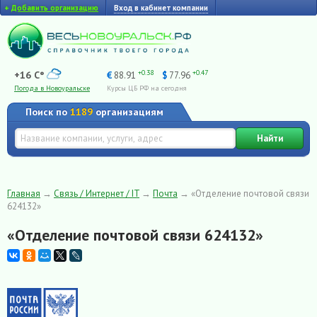
+
Добавить организацию
Вход в кабинет компании
+0.38
+0.47
+16 C°
€
88.91
$
77.96
Погода в Новоуральске
Курсы ЦБ РФ на сегодня
Поиск по
1189
организациям
Найти
Главная
→
Связь / Интернет / IT
→
Почта
→
«Отделение почтовой связи
624132»
«Отделение почтовой связи 624132»