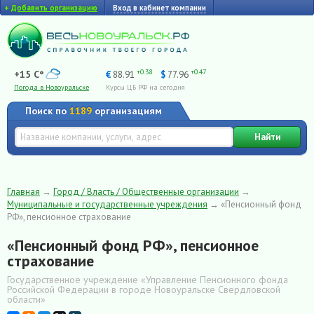
+
Добавить организацию
Вход в кабинет компании
+0.38
+0.47
+15 C°
€
88.91
$
77.96
Погода в Новоуральске
Курсы ЦБ РФ на сегодня
Поиск по
1189
организациям
Найти
Главная
→
Город / Власть / Общественные организации
→
Муниципальные и государственные учреждения
→
«Пенсионный фонд
РФ», пенсионное страхование
«Пенсионный фонд РФ», пенсионное
страхование
Государственное учреждение «Управление Пенсионного фонда
Российской Федерации в городе Новоуральске Свердловской
области»