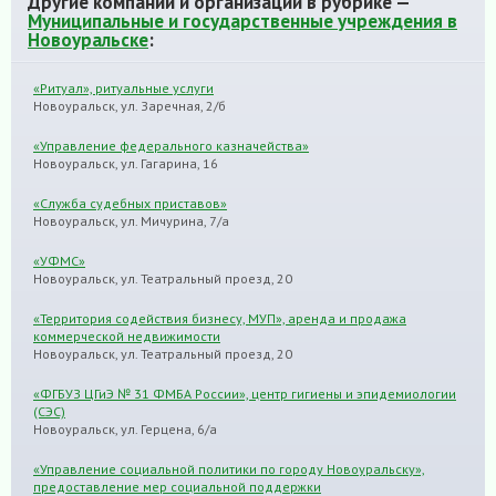
Другие компании и организации в рубрике —
Муниципальные и государственные учреждения в
Новоуральске
:
«Ритуал», ритуальные услуги
Новоуральск, ул. Заречная, 2/б
«Управление федерального казначейства»
Новоуральск, ул. Гагарина, 16
«Служба судебных приставов»
Новоуральск, ул. Мичурина, 7/а
«УФМС»
Новоуральск, ул. Театральный проезд, 20
«Территория содействия бизнесу, МУП», аренда и продажа
коммерческой недвижимости
Новоуральск, ул. Театральный проезд, 20
«ФГБУЗ ЦГиЭ № 31 ФМБА России», центр гигиены и эпидемиологии
(СЭС)
Новоуральск, ул. Герцена, 6/а
«Управление социальной политики по городу Новоуральску»,
предоставление мер социальной поддержки