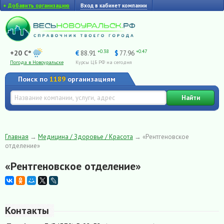
+
Добавить организацию
Вход в кабинет компании
+0.38
+0.47
+20 C°
€
88.91
$
77.96
Погода в Новоуральске
Курсы ЦБ РФ на сегодня
Поиск по
1189
организациям
Найти
Главная
→
Медицина / Здоровье / Красота
→
«Рентгеновское
отделение»
«Рентгеновское отделение»
Контакты