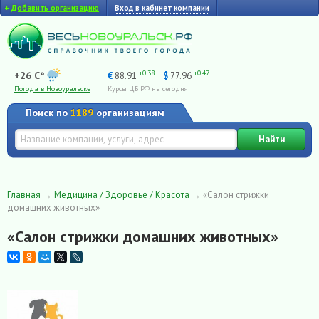
+
Добавить организацию
Вход в кабинет компании
+0.38
+0.47
+26 C°
€
88.91
$
77.96
Погода в Новоуральске
Курсы ЦБ РФ на сегодня
Поиск по
1189
организациям
Найти
Главная
→
Медицина / Здоровье / Красота
→
«Салон стрижки
домашних животных»
«Салон стрижки домашних животных»