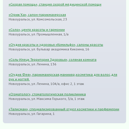
«Скорая помощь», станция скорой медицинской помощи
«Стриж`Ка», салон-парикмахерская
Новоуральск, ул. Комсомольская, 23
«Соло», центр красоты и гармонии
Новоуральск, ул. Промышленная, 1/а
«Студия красоты и здоровья «Комильфо», салоны красоты
Новоуральск, ул. бульвар академика Кикоина, 16
«Соль-Илецк Территория Здоровья», соляная комната
Новоуральск, ул. Ленина, 136
«Студия Фея», парикмахерская,маникюр,косметика для волос,для
рук и ногтей.
Новоуральск, ул. Ленина, 104/а, офис 2, 1 этаж
«Стоматолог», стоматологическая поликлиника
Новоуральск, ул. Максима Горького, 3/а, 1 этаж
«Талисман», специализированный отдел косметики и парфюмерии
Новоуральск, ул. Гагарина, 1