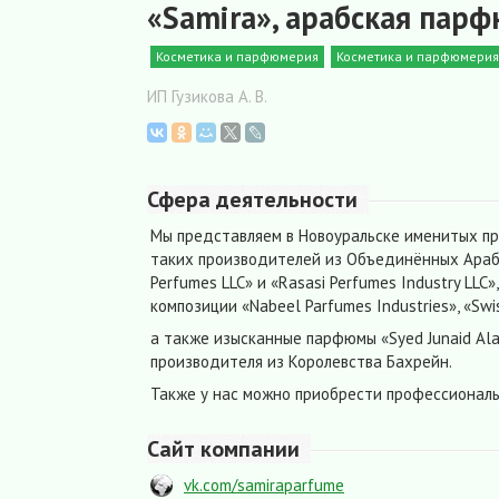
«Samira», арабская парф
Косметика и парфюмерия
Косметика и парфюмерия
ИП Гузикова А. В.
Сфера деятельности
Мы представляем в Новоуральске именитых п
таких производителей из Объединённых Арабс
Perfumes LLC» и «Rasasi Perfumes Industry LLC»
композиции «Nabeel Parfumes Industries», «Swi
а также изысканные парфюмы «Syed Junaid Ala
производителя из Королевства Бахрейн.
Также у нас можно приобрести профессиональ
Сайт компании
vk.com/samiraparfume