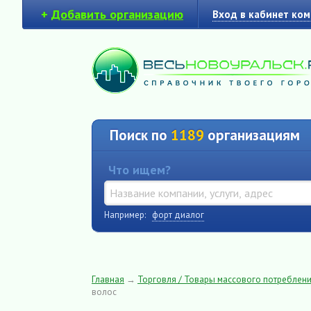
+
Добавить организацию
Вход в кабинет ко
Поиск по
1189
организациям
Что ищем?
Например:
форт диалог
Главная
→
Торговля / Товары массового потреблен
волос