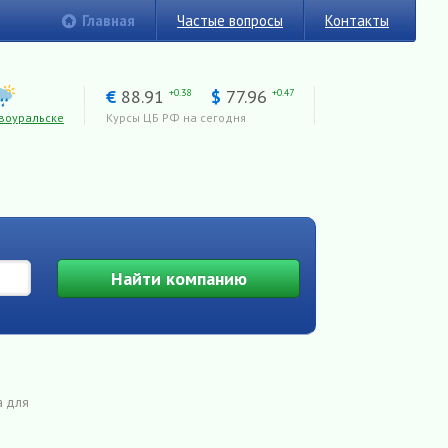
Главная
Частые вопросы
Контакты
€
88.91
$
77.96
+0.38
+0.47
воуральске
Курсы ЦБ РФ на сегодня
Найти
компанию
а для