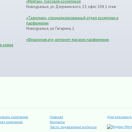
«Мейтан», торговля косметикой
Новоуральск, ул. Дзержинского, 13, офис 104, 1 этаж
«Талисман», специализированный отдел косметики и
парфюмерии
Новоуральск, ул. Гагарина, 1
«Флакончик.ру», интернет-магазин парфюмерии
я химия
ровать компанию
Главная
Для рекламод
инет компании
Контакты
Часто задаваемые вопросы