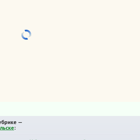
убрике —
льске
: