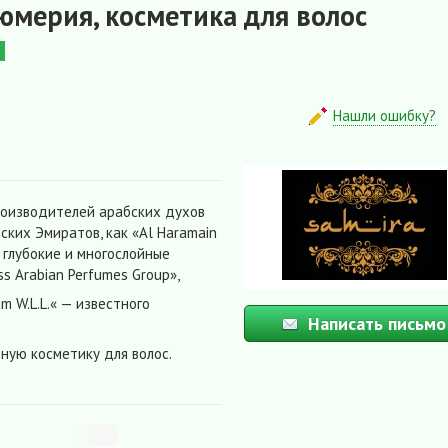
юмерия, косметика для волос
Нашли ошибку?
роизводителей арабских духов
ких Эмиратов, как «Al Haramain
, глубокие и многослойные
ss Arabian Perfumes Group»,
m W.L.L.« — известного
Написать письмо
ную косметику для волос.