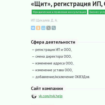
«Щит», регистрация ИП,
Юридическая и правовая консультация
Бизнес-усл
ИП Щекалев Д. А.
Сфера деятельности
— регистрация ИП и ООО,
— смена директора ООО,
— изменение адреса ООО,
— изменение устава ООО,
— добавление/исключение ОКВЭДов.
Сайт компании
vk.com/nvk.help