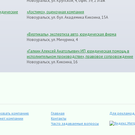
Новоуральск, ул. Крупской, 4, офис 39, 2 этаж
идические
«Аэстимо», оценочная компания
Новоуральск, ул. бул. Академика Кикоина, 15А
«Вертикаль», экспертиза авто, юридическая фирма
Новоуральск, ул. Мичурина, 4
«Галкин Алексей Анатольевич ИП, юридическая помощь в
исполнительном производстве», правовое сопровождение
Новоуральск, ул. Кикоина, 16
ровать компанию
Главная
Для рекламод
инет компании
Контакты
Часто задаваемые вопросы