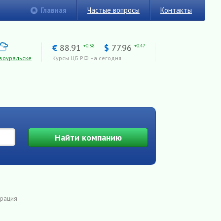
Главная
Частые вопросы
Контакты
€
88.91
$
77.96
+0.38
+0.47
воуральске
Курсы ЦБ РФ на сегодня
Найти
компанию
трация