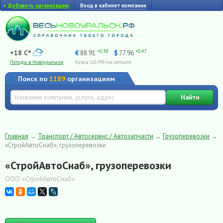
+
Добавить организацию
Вход в кабинет компании
+0.38
+0.47
+18 C°
€
88.91
$
77.96
Погода в Новоуральске
Курсы ЦБ РФ на сегодня
Поиск по
1189
организациям
Найти
Главная
→
Транспорт / Автосервис / Автозапчасти
→
Грузоперевозки
→
«СтройАвтоСнаб», грузоперевозки
«СтройАвтоСнаб», грузоперевозки
ООО «СтройАвтоСнаб»