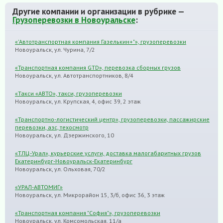
Другие компании и организации в рубрике —
Грузоперевозки в Новоуральске
:
«'Aвтотранспортная компания Газелькин+"», грузоперевозки
Новоуральск, ул. Чурина, 7/2
«Транспортная компания GTD», перевозка сборных грузов
Новоуральск, ул. Автотранспортников, 8/4
«Такси «АВТО», такси, грузоперевозки
Новоуральск, ул. Крупская, 4, офис 39, 2 этаж
«Транспортно-логистический центр», грузоперевозки, пассажирские
перевозки, азс, техосмотр
Новоуральск, ул. Дзержинского, 10
«ТЛЦ-Урал», курьерские услуги, доставка малогабаритных грузов
Екатеринбург-Новоуральск-Екатеринбург
Новоуральск, ул. Ольховая, 70/2
«УРАЛ-АВТОМИГ»
Новоуральск, ул. Микрорайон 15, 3/б, офис 36, 3 этаж
«Транспортная компания "София"», грузоперевозки
Новоуральск, ул. Комсомольская, 11/а