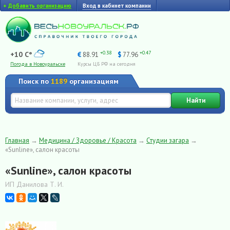
+
Добавить организацию
Вход в кабинет компании
+0.38
+0.47
+10 C°
€
88.91
$
77.96
Погода в Новоуральске
Курсы ЦБ РФ на сегодня
Поиск по
1189
организациям
Найти
Главная
→
Медицина / Здоровье / Красота
→
Студии загара
→
«Sunline», салон красоты
«Sunline», салон красоты
ИП Данилова Т. И.