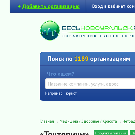
+
Добавить организацию
Вход в кабинет ко
Поиск по
1189
организациям
Что ищем?
Например:
юрист
Главная
→
Медицина / Здоровье / Красота
→
Нетра
«Тенториум»
Продукты питания
Н