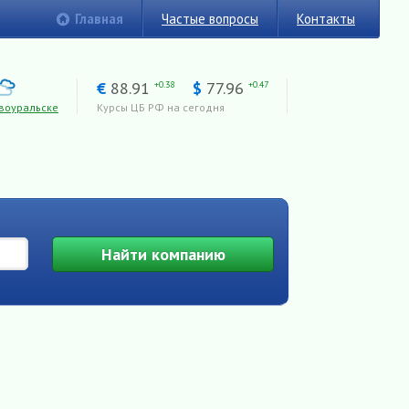
Главная
Частые вопросы
Контакты
€
88.91
$
77.96
+0.38
+0.47
воуральске
Курсы ЦБ РФ на сегодня
Найти
компанию