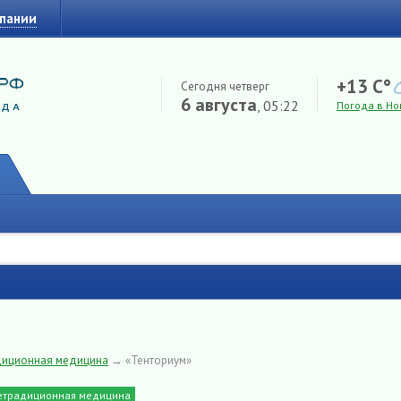
мпании
+13 C°
Сегодня четверг
6 августа
, 05:22
Погода в Но
диционная медицина
→
«Тенториум»
етрадиционная медицина