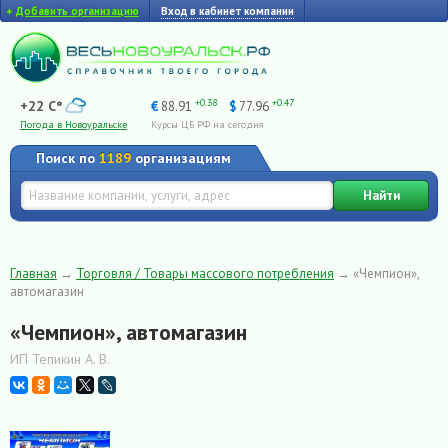
+
Добавить организацию
Вход в кабинет компании
+0.38
+0.47
+22 C°
€
88.91
$
77.96
Погода в Новоуральске
Курсы ЦБ РФ на сегодня
Поиск по
1189
организациям
Найти
Главная
→
Торговля / Товары массового потребления
→
«Чемпион»,
автомагазин
«Чемпион», автомагазин
ИП Тепикин А. В.