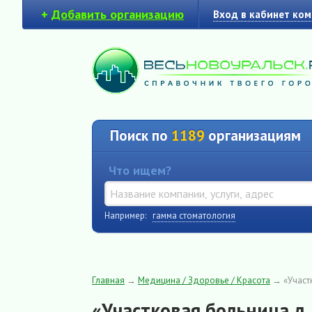
+
Добавить организацию
Вход в кабинет ко
Поиск по
1189
организациям
Что ищем?
Например:
гамма стоматология
Главная
→
Медицина / Здоровье / Красота
→
«Участ
«Участковая больница д