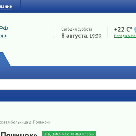
мпании
+22 C°
Сегодня суббота
8 августа
, 19:39
Погода в Но
ковая больница д. Починок»
. Починок»
ЦГБ, ЦМСЧ №31 ФМБА России