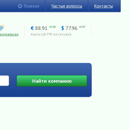
Главная
Частые вопросы
Контакты
€
88.91
$
77.96
+0.38
+0.47
воуральске
Курсы ЦБ РФ на сегодня
Найти
компанию