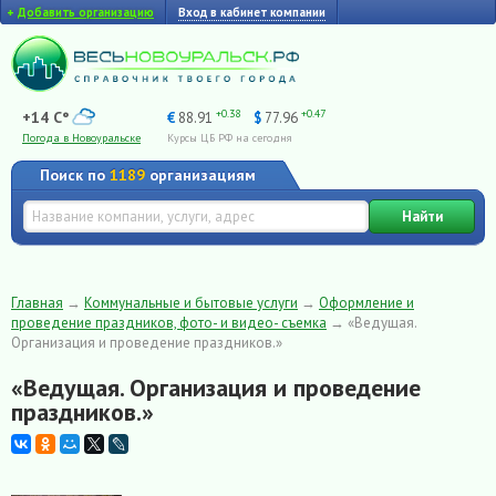
+
Добавить организацию
Вход в кабинет компании
+0.38
+0.47
+14 C°
€
88.91
$
77.96
Погода в Новоуральске
Курсы ЦБ РФ на сегодня
Поиск по
1189
организациям
Найти
Главная
→
Коммунальные и бытовые услуги
→
Оформление и
проведение праздников, фото- и видео- съемка
→
«Ведущая.
Организация и проведение праздников.»
«Ведущая. Организация и проведение
праздников.»