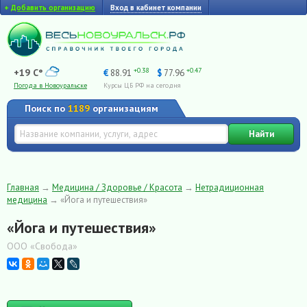
+
Добавить организацию
Вход в кабинет компании
+0.38
+0.47
+19 C°
€
88.91
$
77.96
Погода в Новоуральске
Курсы ЦБ РФ на сегодня
Поиск по
1189
организациям
Найти
Главная
→
Медицина / Здоровье / Красота
→
Нетрадиционная
медицина
→
«Йога и путешествия»
«Йога и путешествия»
ООО «Свобода»