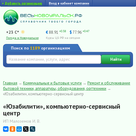
+
Добавить организацию
Вход в кабинет компании
+0.38
+0.47
+23 C°
€
88.91
$
77.96
Погода в Новоуральске
Курсы ЦБ РФ на сегодня
Поиск по
1189
организациям
Найти
Главная
→
Коммунальные и бытовые услуги
→
Ремонт и обслуживание
бытовой техники, аппаратуры, оборудования, оргтехники
→
«Юзабилити», компьютерно-сервисный центр
«Юзабилити», компьютерно-сервисный
центр
ИП Малоземов И. В.