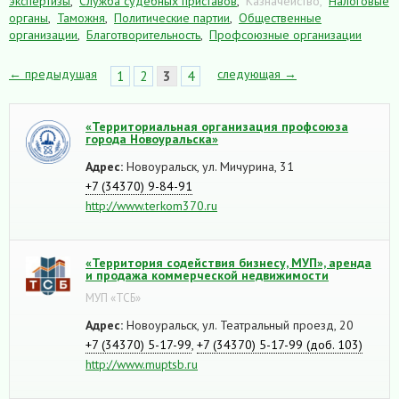
экспертизы
,
Служба судебных приставов
,
Казначейство,
Налоговые
органы
,
Таможня
,
Политические партии
,
Общественные
организации
,
Благотворительность
,
Профсоюзные организации
← предыдущая
следующая →
1
2
3
4
«Территориальная организация профсоюза
города Новоуральска»
Адрес:
Новоуральск, ул. Мичурина, 31
+7 (34370) 9-84-91
http://www.terkom370.ru
«Территория содействия бизнесу, МУП», аренда
и продажа коммерческой недвижимости
МУП «ТСБ»
Адрес:
Новоуральск, ул. Театральный проезд, 20
+7 (34370) 5-17-99
,
+7 (34370) 5-17-99 (доб. 103)
http://www.muptsb.ru