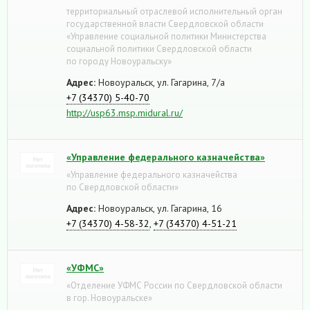
территориальный отраслевой исполнительный орган
государственной власти Свердловской области
«Управление социальной политики Министерства
социальной политики Свердловской области
по городу Новоуральску»
Адрес:
Новоуральск, ул. Гагарина, 7/а
+7 (34370) 5-40-70
http://usp63.msp.midural.ru/
«Управление федерального казначейства»
«Управление федерального казначейства
по Свердловской области»
Адрес:
Новоуральск, ул. Гагарина, 16
+7 (34370) 4-58-32
,
+7 (34370) 4-51-21
«УФМС»
«Отделение УФМС России по Свердловской области
в гор. Новоуральске»