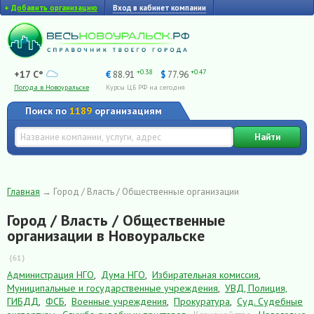
+
Добавить организацию
Вход в кабинет компании
+0.38
+0.47
+17 C°
€
88.91
$
77.96
Погода в Новоуральске
Курсы ЦБ РФ на сегодня
Поиск по
1189
организациям
Найти
Главная
→
Город / Власть / Общественные организации
Город / Власть / Общественные
организации в Новоуральске
(61)
Администрация НГО
,
Дума НГО
,
Избирательная комиссия
,
Муниципальные и государственные учреждения
,
УВД, Полиция,
ГИБДД
,
ФСБ
,
Военные учреждения
,
Прокуратура
,
Суд. Судебные