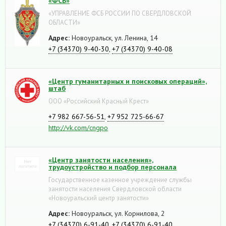
«ФСБ»
«УПРАВЛЕНИЕ ФСБ РОССИИ ПО СВЕРДЛОВСКОЙ
ОБЛАСТИ»
Адрес:
Новоуральск, ул. Ленина, 14
+7 (34370) 9-40-30
,
+7 (34370) 9-40-08
«Центр гуманитарных и поисковых операций»,
штаб
ООО «Российский Красный Крест»
+7 982 667-56-51
,
+7 952 725-66-67
http://vk.com/cngpo
«Центр занятости населения»,
трудоустройство и подбор персонала
Государственное казенное учреждение службы
занятости населения Свердловской области
«Новоуральский центр занятости»
Адрес:
Новоуральск, ул. Корнилова, 2
+7 (34370) 6-91-40
,
+7 (34370) 6-91-40