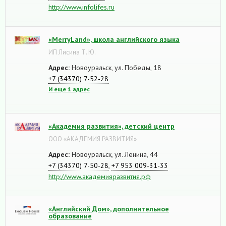
http://www.infolifes.ru
«MerryLand», школа английского языка
ИП Лисина Т. Ю.
Адрес:
Новоуральск, ул. Победы, 18
+7 (34370) 7-52-28
И еще 1 адрес
«Академия развития», детский центр
ООО «АКАДЕМИЯ РАЗВИТИЯ»
Адрес:
Новоуральск, ул. Ленина, 44
+7 (34370) 7-50-28
,
+7 953 009-31-33
http://www.академияразвития.рф
«Английский Дом», дополнительное
образование