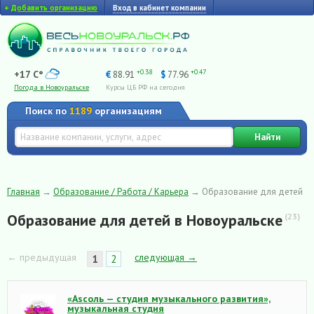
+
Добавить организацию
Вход в кабинет компании
+0.38
+0.47
+17 C°
€
88.91
$
77.96
Погода в Новоуральске
Курсы ЦБ РФ на сегодня
Поиск по
1189
организациям
Найти
Главная
→
Образование / Работа / Карьера
→
Образование для детей
Образование для детей в Новоуральске
(23)
← предыдущая
следующая →
1
2
«Asсоль — студия музыкального развития»,
музыкальная студия