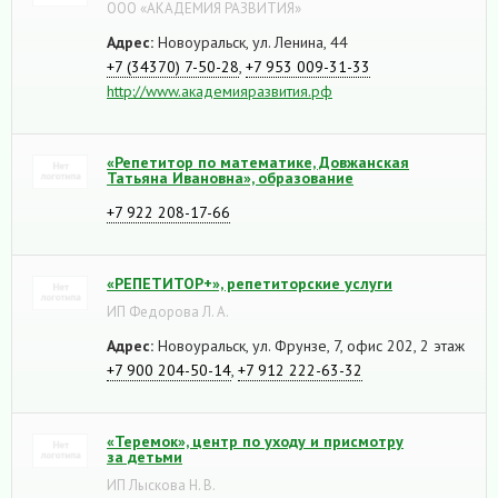
ООО «АКАДЕМИЯ РАЗВИТИЯ»
Адрес:
Новоуральск, ул. Ленина, 44
+7 (34370) 7-50-28
,
+7 953 009-31-33
http://www.академияразвития.рф
«Репетитор по математике, Довжанская
Татьяна Ивановна», образование
+7 922 208-17-66
«РЕПЕТИТОР+», репетиторские услуги
ИП Федорова Л. А.
Адрес:
Новоуральск, ул. Фрунзе, 7, офис 202, 2 этаж
+7 900 204-50-14
,
+7 912 222-63-32
«Теремок», центр по уходу и присмотру
за детьми
ИП Лыскова Н. В.