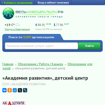
+
Добавить организацию
Вход в кабинет компании
+0.38
+0.47
+19 C°
€
88.91
$
77.96
Погода в Новоуральске
Курсы ЦБ РФ на сегодня
Поиск по
1189
организациям
Найти
Главная
→
Образование / Работа / Карьера
→
Образование для
детей
→
«Академия развития», детский центр
«Академия развития», детский центр
ООО «АКАДЕМИЯ РАЗВИТИЯ»