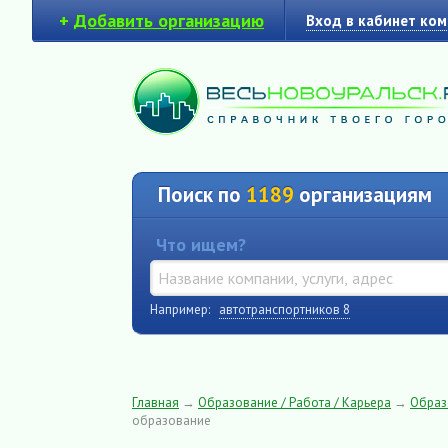
+
Добавить организацию
Вход в кабинет ко
Поиск по
1189
организациям
Что ищем?
Например:
автотранспортников 8
Главная
→
Образование / Работа / Карьера
→
Образ
образование