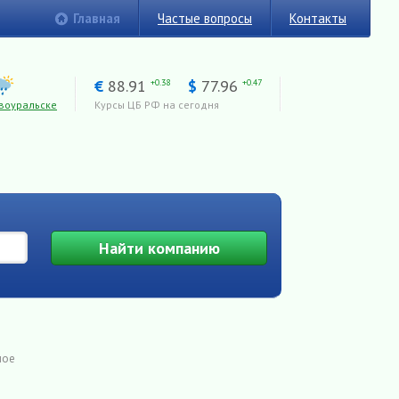
Главная
Частые вопросы
Контакты
€
88.91
$
77.96
+0.38
+0.47
воуральске
Курсы ЦБ РФ на сегодня
Найти
компанию
ное