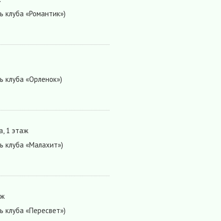
ь клуба «Романтик»)
ь клуба «Орленок»)
а, 1 этаж
ь клуба «Малахит»)
аж
ь клуба «Пересвет»)