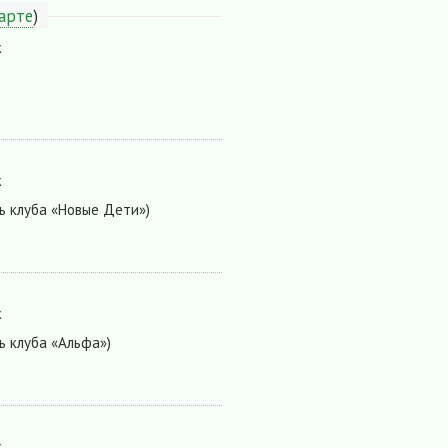
арте
)
ж
ж
ь клуба «Новые Дети»)
ж
ь клуба «Альфа»)
ж