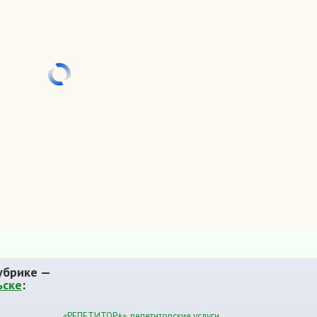
убрике —
ьске
:
«РЕПЕТИТОР+», репетиторские услуги