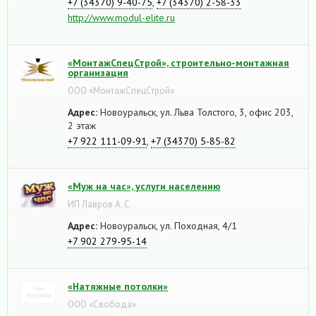
+7 (34370) 9-40-75
,
+7 (34370) 2-58-33
http://www.modul-elite.ru
«МонтажСпецСтрой», строительно-монтажная
организация
ООО «МонтажСпецСтрой»
Адрес:
Новоуральск, ул. Льва Толстого, 3, офис 203,
2 этаж
+7 922 111-09-91
,
+7 (34370) 5-85-82
«Муж на час», услуги населению
ИП Лавров А. С.
Адрес:
Новоуральск, ул. Походная, 4/1
+7 902 279-95-14
«Натяжные потолки»
ООО «Свобода»