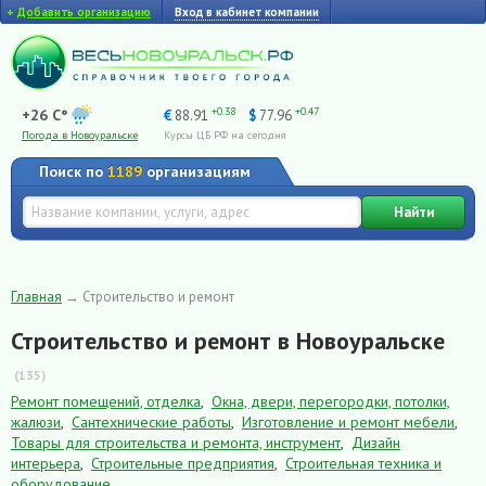
+
Добавить организацию
Вход в кабинет компании
+0.38
+0.47
+26 C°
€
88.91
$
77.96
Погода в Новоуральске
Курсы ЦБ РФ на сегодня
Поиск по
1189
организациям
Найти
Главная
→
Строительство и ремонт
Строительство и ремонт в Новоуральске
(135)
Ремонт помещений, отделка
,
Окна, двери, перегородки, потолки,
жалюзи
,
Сантехнические работы
,
Изготовление и ремонт мебели
,
Товары для строительства и ремонта, инструмент
,
Дизайн
интерьера
,
Строительные предприятия
,
Строительная техника и
оборудование