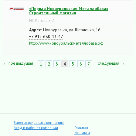
«Первая Новоуральская Металлобаза»,
Строительный магазин
ИП Кетова Е. А.
Адрес:
Новоуральск, ул. Шевченко, 16
+7 912 680-13-47
http://www.новоуральскметаллобаза.рф
← предыдущая
следующая →
1
2
3
4
5
6
7
Зарегистрировать компанию
Главная
Вход в кабинет компании
Контакты