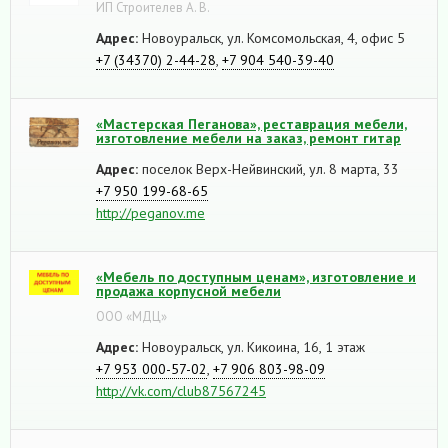
ИП Строителев А. В.
Адрес:
Новоуральск, ул. Комсомольская, 4, офис 5
+7 (34370) 2-44-28
,
+7 904 540-39-40
«Мастерская Пеганова», реставрация мебели,
изготовление мебели на заказ, ремонт гитар
Адрес:
поселок Верх-Нейвинский, ул. 8 марта, 33
+7 950 199-68-65
http://peganov.me
«Мебель по доступным ценам», изготовление и
продажа корпусной мебели
ООО «МДЦ»
Адрес:
Новоуральск, ул. Кикоина, 16, 1 этаж
+7 953 000-57-02
,
+7 906 803-98-09
http://vk.com/club87567245