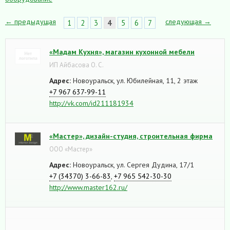
← предыдущая
следующая →
1
2
3
4
5
6
7
«Мадам Кухня», магазин кухонной мебели
ИП Айбасова О. С.
Адрес:
Новоуральск, ул. Юбилейная, 11, 2 этаж
+7 967 637-99-11
http://vk.com/id211181934
«Мастер», дизайн-студия, строительная фирма
ООО «Мастер»
Адрес:
Новоуральск, ул. Сергея Дудина, 17/1
+7 (34370) 3-66-83
,
+7 965 542-30-30
http://www.master162.ru/