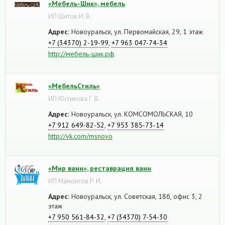
«Мебель-Шик», мебель
ИП Шитов И. В.
Адрес:
Новоуральск, ул. Первомайская, 29, 1 этаж
+7 (34370) 2-19-99
,
+7 963 047-74-34
http://мебель-шик.рф
«МебельСтиль»
ИП Юстикова Г. В.
Адрес:
Новоуральск, ул. КОМСОМОЛЬСКАЯ, 10
+7 912 649-82-52
,
+7 953 385-73-14
http://vk.com/msnovo
«Мир ванн», реставрация ванн
ИП Мамонтов Р. И.
Адрес:
Новоуральск, ул. Советская, 18б, офис 3, 2
этаж
+7 950 561-84-32
,
+7 (34370) 7-54-30