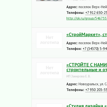
Адрес:
поселок Верх-Нейв
Телефоны:
+7 912 650-2
http://ok.ru/group/54675
«СтройМаркет», с
Адрес:
поселок Верх-Нейв
Телефон:
+7 (34370) 5-9
«СТРОЙТЕ С НАМИ (
строительные и о
ИП Закирова Е. В.
Адрес:
Новоуральск, ул. С
Телефоны:
+7 950 203-5
«Студия дизайна «