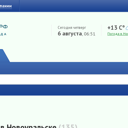
мпании
+13 C°
Сегодня четверг
6 августа
, 06:51
Погода в Но
 в Новоуральске
(135)