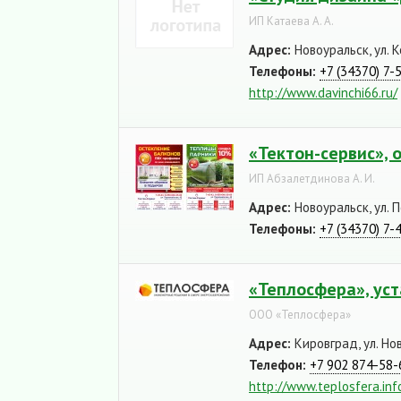
ИП Катаева А. А.
Адрес:
Новоуральск, ул. К
Телефоны:
+7 (34370) 7-
http://www.davinchi66.ru/
«Тектон-сервис», 
ИП Абзалетдинова А. И.
Адрес:
Новоуральск, ул. 
Телефоны:
+7 (34370) 7-
«Теплосфера», уст
ООО «Теплосфера»
Адрес:
Кировград, ул. Но
Телефон:
+7 902 874-58-
http://www.teplosfera.inf