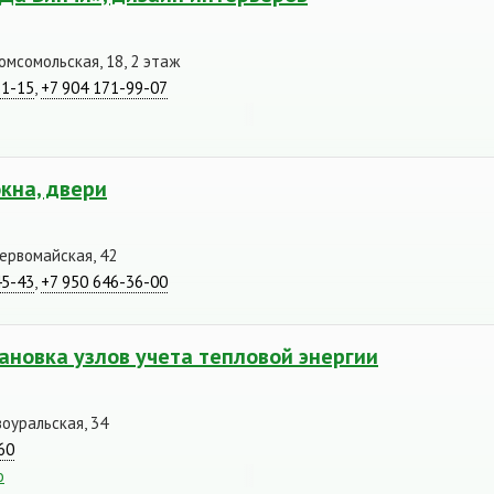
омсомольская, 18, 2 этаж
51-15
,
+7 904 171-99-07
окна, двери
Первомайская, 42
45-43
,
+7 950 646-36-00
ановка узлов учета тепловой энергии
воуральская, 34
60
o