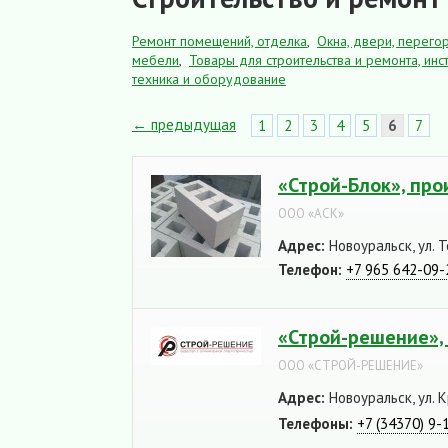
Ремонт помещений, отделка
,
Окна, двери, перего
мебели
,
Товары для строительства и ремонта, инс
техника и оборудование
← предыдущая
1
2
3
4
5
6
7
«Строй-Блок», пр
ООО «АСК»
Адрес:
Новоуральск, ул. Т
Телефон:
+7 965 642-09-
«Строй-решение»,
ООО «СТРОЙ-РЕШЕНИЕ»
Адрес:
Новоуральск, ул. К
Телефоны:
+7 (34370) 9-