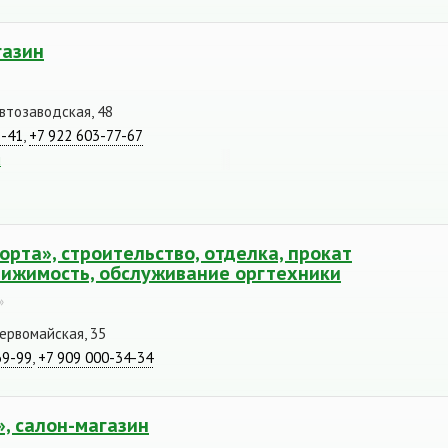
газин
Автозаводская, 48
8-41
,
+7 922 603-77-67
u
рта», строительство, отделка, прокат
вижимость, обслуживание оргтехники
»
Первомайская, 35
69-99
,
+7 909 000-34-34
, салон-магазин