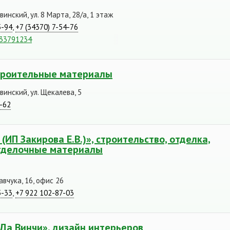
инский, ул. 8 Марта, 28/а, 1 этаж
5-94
,
+7 (34370) 7-54-76
533791234
троительные материалы
инский, ул. Щекалева, 5
4-62
ИП Закирова Е.В.)», строительство, отделка,
тделочные материалы
авчука, 16, офис 26
5-33
,
+7 922 102-87-03
Да Винчи», дизайн интерьеров