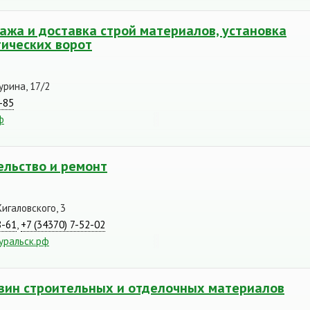
ажа и доставка строй материалов, установка
ических ворот
урина, 17/2
-85
ф
ельство и ремонт
игаловского, 3
8-61
,
+7 (34370) 7-52-02
уральск.рф
азин строительных и отделочных материалов