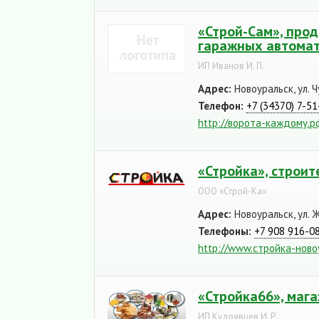
«Строй-Сам», прод
гаражных автомат
ИП Иванов И. П.
Адрес:
Новоуральск, ул. Ч
Телефон:
+7 (34370) 7-51
http://ворота-каждому.р
«Стройка», строит
ООО «Строй-Ка»
Адрес:
Новоуральск, ул. Ж
Телефоны:
+7 908 916-0
http://www.стройка-ново
«Стройка66», маг
ИП Кудрявцев И. Р.