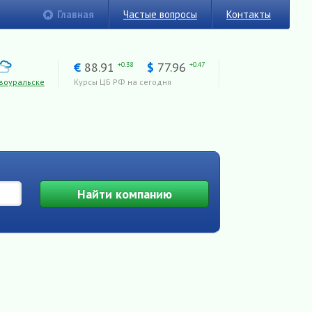
Главная
Частые вопросы
Контакты
€
88.91
$
77.96
+0.38
+0.47
воуральске
Курсы ЦБ РФ на сегодня
Найти
компанию