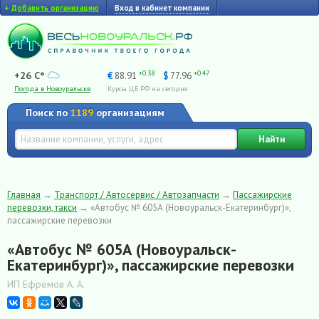
+
Добавить организацию
Вход в кабинет компании
+0.38
+0.47
+26 C°
€
88.91
$
77.96
Погода в Новоуральске
Курсы ЦБ РФ на сегодня
Поиск по
1189
организациям
Найти
Главная
→
Транспорт / Автосервис / Автозапчасти
→
Пассажирские
перевозки, такси
→
«Автобус № 605А (Новоуральск-Екатеринбург)»,
пассажирские перевозки
«Автобус № 605А (Новоуральск-
Екатеринбург)», пассажирские перевозки
ИП Ефремов А. А.