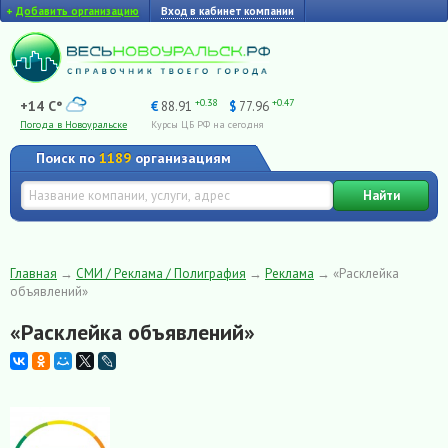
+
Добавить организацию
Вход в кабинет компании
+0.38
+0.47
+14 C°
€
88.91
$
77.96
Погода в Новоуральске
Курсы ЦБ РФ на сегодня
Поиск по
1189
организациям
Найти
Главная
→
СМИ / Реклама / Полиграфия
→
Реклама
→
«Расклейка
объявлений»
«Расклейка объявлений»