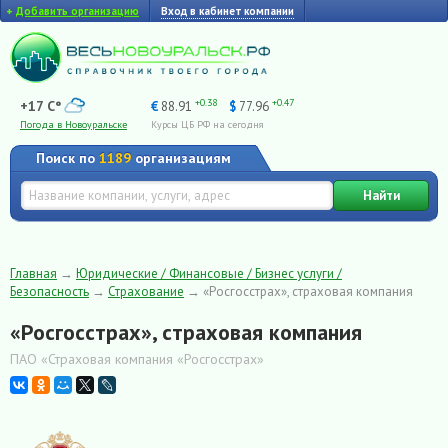
+
Добавить организацию
Вход в кабинет компании
+0.38
+0.47
+17 C°
€
88.91
$
77.96
Погода в Новоуральске
Курсы ЦБ РФ на сегодня
Поиск по
1189
организациям
Найти
Главная
→
Юридические / Финансовые / Бизнес услуги /
Безопасность
→
Страхование
→
«Росгосстрах», страховая компания
«Росгосстрах», страховая компания
ПАО «Страховая компания «Росгосстрах»