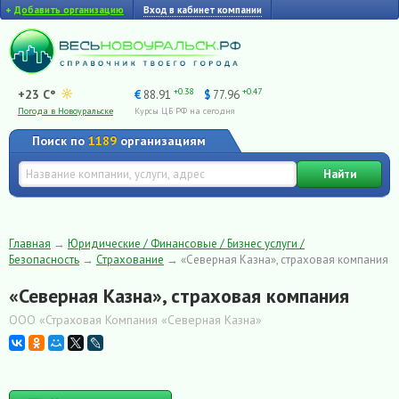
+
Добавить организацию
Вход в кабинет компании
+0.38
+0.47
+23 C°
€
88.91
$
77.96
Погода в Новоуральске
Курсы ЦБ РФ на сегодня
Поиск по
1189
организациям
Найти
Главная
→
Юридические / Финансовые / Бизнес услуги /
Безопасность
→
Страхование
→
«Северная Казна», страховая компания
«Северная Казна», страховая компания
ООО «Страховая Компания «Северная Казна»