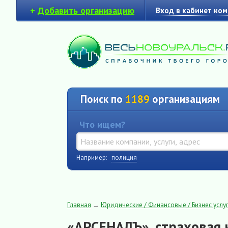
+
Добавить организацию
Вход в кабинет ко
Поиск по
1189
организациям
Что ищем?
Например:
полиция
Главная
→
Юридические / Финансовые / Бизнес услуг
«АРСЕНАЛЪ», страховая