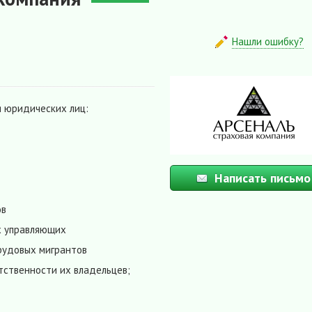
Нашли ошибку?
 юридических лиц:
Написать письмо
ов
х управляющих
рудовых мигрантов
тственности их владельцев;