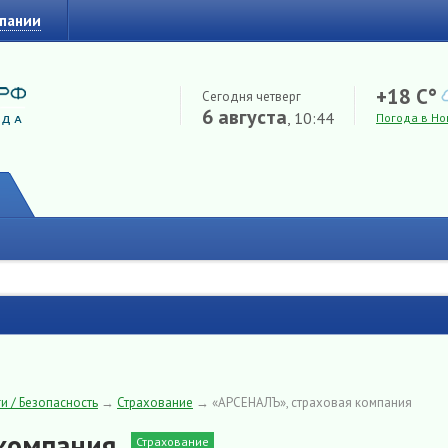
мпании
+18 C°
Сегодня четверг
6 августа
, 10:44
Погода в Но
и / Безопасность
→
Страхование
→
«АРСЕНАЛЪ», страховая компания
 компания
Страхование