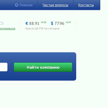
Главная
Частые вопросы
Контакты
€
88.91
$
77.96
+0.38
+0.47
воуральске
Курсы ЦБ РФ на сегодня
Найти
компанию