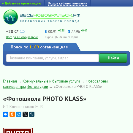
+
Добавить организацию
Вход в кабинет компании
+0.38
+0.47
+20 C°
€
88.91
$
77.96
Погода в Новоуральске
Курсы ЦБ РФ на сегодня
Поиск по
1189
организациям
Найти
Главная
→
Коммунальные и бытовые услуги
→
Фотосалоны,
копирцентры, фотостудии
→
«Фотошкола PHOTO KLASS»
«Фотошкола PHOTO KLASS»
ИП Клещевников М. В.