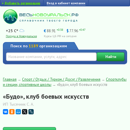
+
Добавить организацию
Вход в кабинет компании
+0.38
+0.47
+25 C°
€
88.91
$
77.96
Погода в Новоуральске
Курсы ЦБ РФ на сегодня
Поиск по
1189
организациям
Найти
Главная
→
Спорт / Отдых / Туризм / Досуг / Развлечения
→
Спортклубы
и секции, спортивные школы
→
«Будо», клуб боевых искусств
«Будо», клуб боевых искусств
ИП Тысячник С. А.