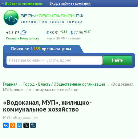
+
Добавить организацию
Вход в кабинет компании
+0.38
+0.47
+15 C°
€
88.91
$
77.96
Погода в Новоуральске
Курсы ЦБ РФ на сегодня
Поиск по
1189
организациям
Найти
Главная
→
Город / Власть / Общественные организации
→
«Водоканал,
МУП», жилищно-коммунальное хозяйство
«Водоканал, МУП», жилищно-
коммунальное хозяйство
МУП «Водоканал»