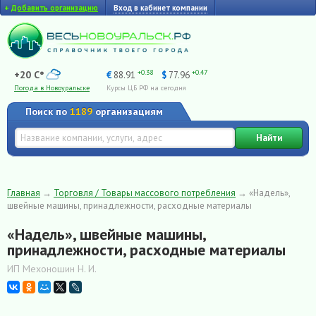
+
Добавить организацию
Вход в кабинет компании
+0.38
+0.47
+20 C°
€
88.91
$
77.96
Погода в Новоуральске
Курсы ЦБ РФ на сегодня
Поиск по
1189
организациям
Найти
Главная
→
Торговля / Товары массового потребления
→
«Надель»,
швейные машины, принадлежности, расходные материалы
«Надель», швейные машины,
принадлежности, расходные материалы
ИП Мехоношин Н. И.