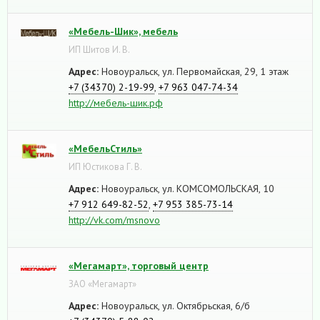
«Мебель-Шик», мебель
ИП Шитов И. В.
Адрес:
Новоуральск, ул. Первомайская, 29, 1 этаж
+7 (34370) 2-19-99
,
+7 963 047-74-34
http://мебель-шик.рф
«МебельСтиль»
ИП Юстикова Г. В.
Адрес:
Новоуральск, ул. КОМСОМОЛЬСКАЯ, 10
+7 912 649-82-52
,
+7 953 385-73-14
http://vk.com/msnovo
«Мегамарт», торговый центр
ЗАО «Мегамарт»
Адрес:
Новоуральск, ул. Октябрьская, 6/б