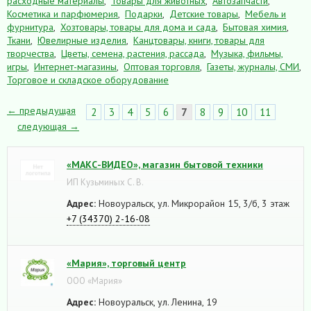
расходные материалы
,
Товары для животных
,
Автозапчасти
,
Косметика и парфюмерия
,
Подарки
,
Детские товары
,
Мебель и
фурнитура
,
Хозтовары, товары для дома и сада
,
Бытовая химия
,
Ткани
,
Ювелирные изделия
,
Канцтовары, книги, товары для
творчества
,
Цветы, семена, растения, рассада
,
Музыка, фильмы,
игры
,
Интернет-магазины
,
Оптовая торговля
,
Газеты, журналы, СМИ
,
Торговое и складское оборудование
← предыдущая
2
3
4
5
6
7
8
9
10
11
следующая →
«МАКС-ВИДЕО», магазин бытовой техники
ИП Кузьминых С. В.
Адрес:
Новоуральск, ул. Микрорайон 15, 3/б, 3 этаж
+7 (34370) 2-16-08
«Мария», торговый центр
ООО «Мария»
Адрес:
Новоуральск, ул. Ленина, 19