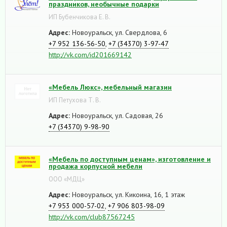
праздников, необычные подарки
ИП Бубенчикова Е. В.
Адрес:
Новоуральск, ул. Свердлова, 6
+7 952 136-56-50
,
+7 (34370) 3-97-47
http://vk.com/id201669142
«Мебель Люкс», мебельный магазин
ИП Петухова Т. В.
Адрес:
Новоуральск, ул. Садовая, 26
+7 (34370) 9-98-90
«Мебель по доступным ценам», изготовление и
продажа корпусной мебели
ООО «МДЦ»
Адрес:
Новоуральск, ул. Кикоина, 16, 1 этаж
+7 953 000-57-02
,
+7 906 803-98-09
http://vk.com/club87567245