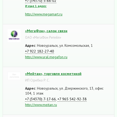
+7 (34370) 5-88-02
И еще 1 адрес
http://www.megamart.ru
«МегаФон», салон связи
ОАО «МегаФон Ритейл»
Адрес:
Новоуральск, ул. Комсомольская, 1
+7 922 182-27-40
http://www.ural.megafon.ru
«Мейтан», торговля косметикой
ИП Стребко Р. С.
Адрес:
Новоуральск, ул. Дзержинского, 13, офис
104, 1 этаж
+7 (34370) 7-17-66
,
+7 965 542-92-38
http://www.meitan.ru