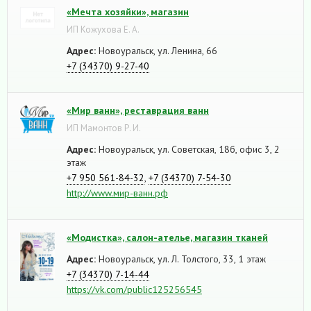
«Мечта хозяйки», магазин
ИП Кожухова Е. А.
Адрес:
Новоуральск, ул. Ленина, 66
+7 (34370) 9-27-40
«Мир ванн», реставрация ванн
ИП Мамонтов Р. И.
Адрес:
Новоуральск, ул. Советская, 18б, офис 3, 2
этаж
+7 950 561-84-32
,
+7 (34370) 7-54-30
http://www.мир-ванн.рф
«Модистка», салон-ателье, магазин тканей
Адрес:
Новоуральск, ул. Л. Толстого, 33, 1 этаж
+7 (34370) 7-14-44
https://vk.com/public125256545