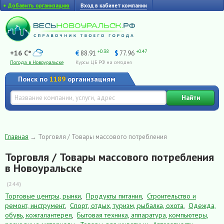
+
Добавить организацию
Вход в кабинет компании
+0.38
+0.47
+16 C°
€
88.91
$
77.96
Погода в Новоуральске
Курсы ЦБ РФ на сегодня
Поиск по
1189
организациям
Найти
Главная
→
Торговля / Товары массового потребления
Торговля / Товары массового потребления
в Новоуральске
(244)
Торговые центры, рынки
,
Продукты питания
,
Строительство и
ремонт, инструмент
,
Спорт, отдых, туризм, рыбалка, охота
,
Одежда,
обувь, кожгалантерея
,
Бытовая техника, аппаратура, компьютеры,