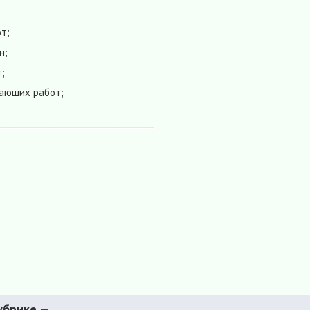
т;
н;
;
шающих работ;
убрике —