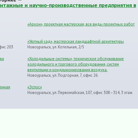
нтажные и научно-производственные предприятия в
«Архон», проектная мастерская, все виды проектных работ
«Уютный сад», мастерская ландшафтной архитектуры
фис 203
Новоуральск, ул. Котельная, 2/5
вки
«Холодильные системы», техническое обслуживание
холодильного и торгового оборудования, систем
вентиляции и кондиционирования воздуха.
Новоуральск, ул. Подгорная, 7, офис 26
ленная
«Эспос»
Новоуральск, ул. Первомайская, 107, офис 308–314, 3 этаж