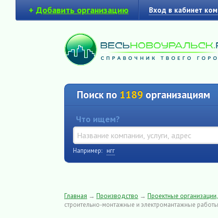
+
Добавить организацию
Вход в кабинет ко
Поиск по
1189
организациям
Что ищем?
Например:
нгг
Главная
→
Производство
→
Проектные организации
строительно-монтажные и электромантажные работ