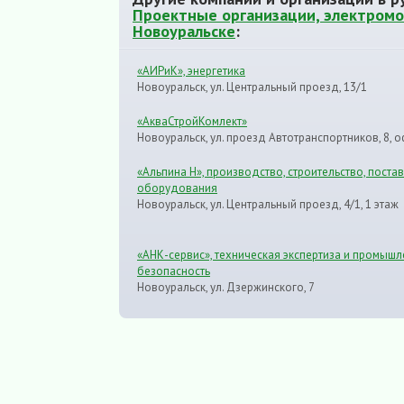
Проектные организации, электромо
Новоуральске
:
«АИРиК», энергетика
Новоуральск, ул. Центральный проезд, 13/1
«АкваСтройКомлект»
Новоуральск, ул. проезд Автотранспортников, 8, о
«Альпина Н», производство, строительство, поста
оборудования
Новоуральск, ул. Центральный проезд, 4/1, 1 этаж
«АНК-сервис», техническая экспертиза и промыш
безопасность
Новоуральск, ул. Дзержинского, 7