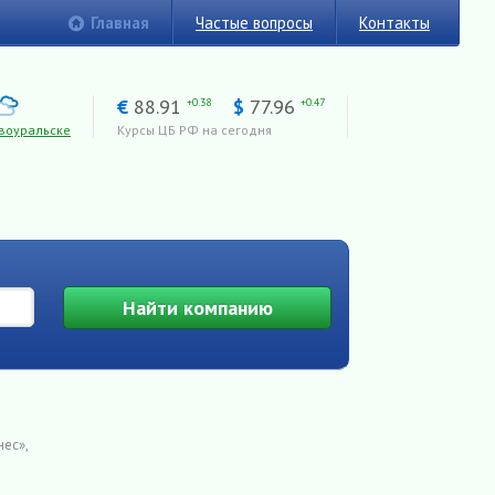
Главная
Частые вопросы
Контакты
€
88.91
$
77.96
+0.38
+0.47
воуральске
Курсы ЦБ РФ на сегодня
Найти
компанию
нес»,