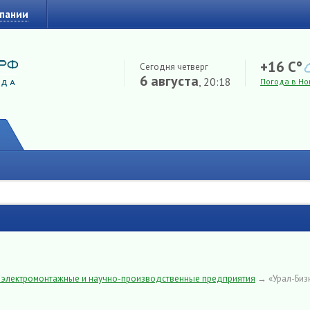
мпании
+16 C°
Сегодня четверг
6 августа
, 20:18
Погода в Но
, электромонтажные и научно-производственные предприятия
→
«Урал-Биз
ы