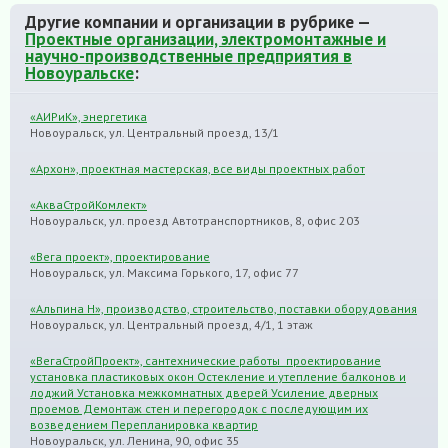
Другие компании и организации в рубрике —
Проектные организации, электромонтажные и
научно-производственные предприятия в
Новоуральске
:
«АИРиК», энергетика
Новоуральск, ул. Центральный проезд, 13/1
«Архон», проектная мастерская, все виды проектных работ
«АкваСтройКомлект»
Новоуральск, ул. проезд Автотранспортников, 8, офис 203
«Вега проект», проектирование
Новоуральск, ул. Максима Горького, 17, офис 77
«Альпина Н», производство, строительство, поставки оборудования
Новоуральск, ул. Центральный проезд, 4/1, 1 этаж
«ВегаСтройПроект», сантехнические работы проектирование
установка пластиковых окон Остекление и утепление балконов и
лоджий Установка межкомнатных дверей Усиление дверных
проемов Демонтаж стен и перегородок с последующим их
возведением Перепланировка квартир
Новоуральск, ул. Ленина, 90, офис 35