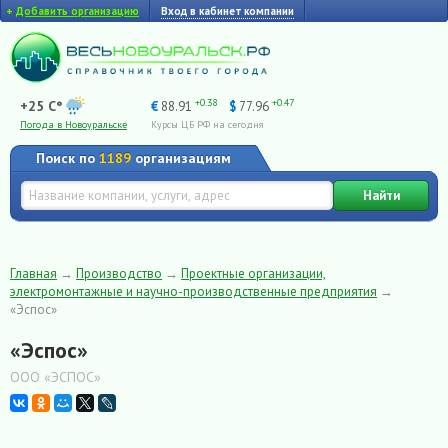
+
Добавить организацию
Вход в кабинет компании
+0.38
+0.47
+25 C°
€
88.91
$
77.96
Погода в Новоуральске
Курсы ЦБ РФ на сегодня
Поиск по
1189
организациям
Найти
Главная
→
Производство
→
Проектные организации,
электромонтажные и научно-производственные предприятия
→
«Эспос»
«Эспос»
ООО «ЭСПОС»