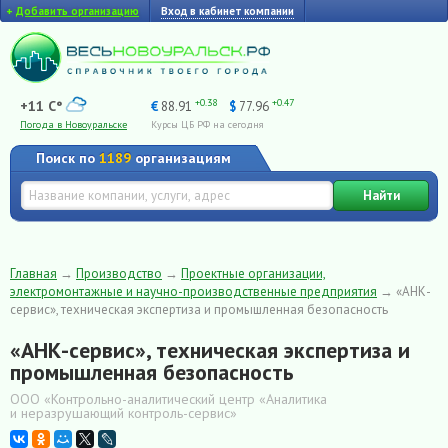
+
Добавить организацию
Вход в кабинет компании
+0.38
+0.47
+11 C°
€
88.91
$
77.96
Погода в Новоуральске
Курсы ЦБ РФ на сегодня
Поиск по
1189
организациям
Найти
Главная
→
Производство
→
Проектные организации,
электромонтажные и научно-производственные предприятия
→
«АНК-
сервис», техническая экспертиза и промышленная безопасность
«АНК-сервис», техническая экспертиза и
промышленная безопасность
ООО «Контрольно-аналитический центр «Аналитика
и неразрушающий контроль-сервис»