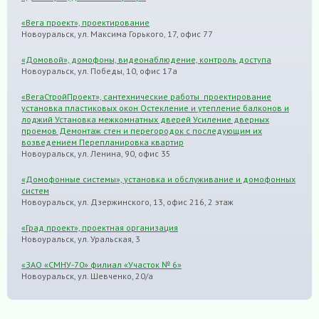
«Вега проект», проектирование
Новоуральск, ул. Максима Горького, 17, офис 77
«Домовой», домофоны, видеонаблюдение, контроль доступа
Новоуральск, ул. Победы, 10, офис 17а
«ВегаСтройПроект», сантехнические работы проектирование
установка пластиковых окон Остекление и утепление балконов и
лоджий Установка межкомнатных дверей Усиление дверных
проемов Демонтаж стен и перегородок с последующим их
возведением Перепланировка квартир
Новоуральск, ул. Ленина, 90, офис 35
«Домофонные системы», установка и обслуживание и домофонных
систем
Новоуральск, ул. Дзержинского, 13, офис 216, 2 этаж
«Град проект», проектная организация
Новоуральск, ул. Уральская, 3
«ЗАО «СМНУ-70» филиал «Участок № 6»
Новоуральск, ул. Шевченко, 20/а