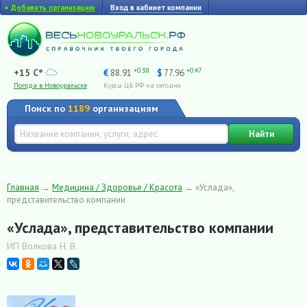
+
Добавить организацию
Вход в кабинет компании
+0.38
+0.47
+15 C°
€
88.91
$
77.96
Погода в Новоуральске
Курсы ЦБ РФ на сегодня
Поиск по
1189
организациям
Найти
Главная
→
Медицина / Здоровье / Красота
→
«Услада»,
представительство компании
«Услада», представительство компании
ИП Волкова Н. В.