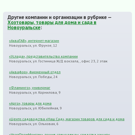
Другие компании и организации в рубрике —
Хозтовары, товары для дома и сада в
Новоуральске
:
«АкваТАВ», интернет-магазин
Новоуральск, ул. Фрунзе, 12
«Услада», представительство компании
Новоуральск, ул. Гостиница Ж/Д вокзала, , офис 23, 2 этаж
«Аквафор», фирменный отдел
Новоуральск, ул. Победы, 24
«Фламинго», универмаг
Новоуральск, ул. Корнилова, 9
«Арго», товары для дома
Новоуральск, ул. Юбилейная, 9
«Центр садоводства «Наш Сад», магазин товаров для сада и дома
Новоуральск, ул. Ольховая, 6
«УралПромМонтаж», пошив спецодежды, средства защиты,