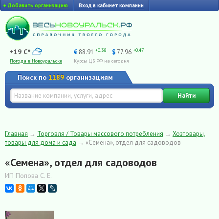
+
Добавить организацию
Вход в кабинет компании
+0.38
+0.47
+19 C°
€
88.91
$
77.96
Погода в Новоуральске
Курсы ЦБ РФ на сегодня
Поиск по
1189
организациям
Найти
Главная
→
Торговля / Товары массового потребления
→
Хозтовары,
товары для дома и сада
→
«Семена», отдел для садоводов
«Семена», отдел для садоводов
ИП Попова С. Е.