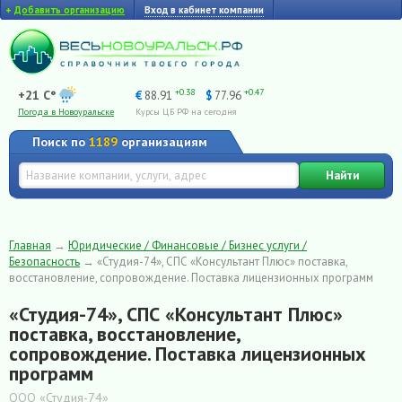
+
Добавить организацию
Вход в кабинет компании
+0.38
+0.47
+21 C°
€
88.91
$
77.96
Погода в Новоуральске
Курсы ЦБ РФ на сегодня
Поиск по
1189
организациям
Найти
Главная
→
Юридические / Финансовые / Бизнес услуги /
Безопасность
→
«Студия-74», СПС «Консультант Плюс» поставка,
восстановление, сопровождение. Поставка лицензионных программ
«Студия-74», СПС «Консультант Плюс»
поставка, восстановление,
сопровождение. Поставка лицензионных
программ
ООО «Студия-74»