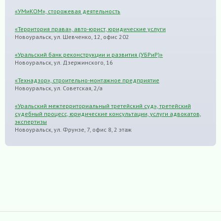
«УМиКОМ», сторожевая деятельность
«Территория права», авто-юрист, юридические услуги
Новоуральск, ул. Шевченко, 12, офис 202
«Уральский банк реконструкции и развития (УБРиР)»
Новоуральск, ул. Дзержинского, 16
«Технадзор», строительно-монтажное предприятие
Новоуральск, ул. Советская, 2/а
«Уральский межтерриториальный третейский суд», третейский
судебный процесс, юридические консультации, услуги адвокатов,
экспертизы
Новоуральск, ул. Фрунзе, 7, офис 8, 2 этаж