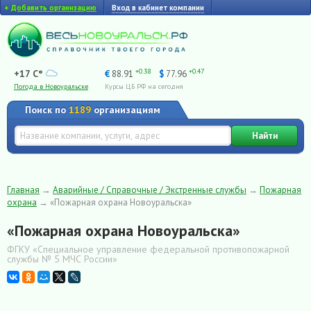
+
Добавить организацию
Вход в кабинет компании
+0.38
+0.47
+17 C°
€
88.91
$
77.96
Погода в Новоуральске
Курсы ЦБ РФ на сегодня
Поиск по
1189
организациям
Найти
Главная
→
Аварийные / Справочные / Экстренные службы
→
Пожарная
охрана
→
«Пожарная охрана Новоуральска»
«Пожарная охрана Новоуральска»
ФГКУ «Специальное управление федеральной противопожарной
службы № 5 МЧС России»