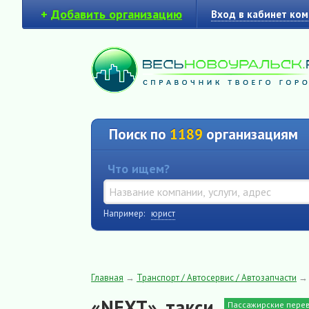
+
Добавить организацию
Вход в кабинет ко
Поиск по
1189
организациям
Что ищем?
Например:
юрист
Главная
→
Транспорт / Автосервис / Автозапчасти
«NEXT», такси
Пассажирские перев