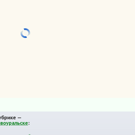
убрике —
овоуральске
: