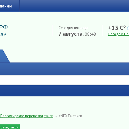
мпании
+13 C°
Сегодня пятница
7 августа
, 08:48
Погода в Но
→
Пассажирские перевозки, такси
→
«NEXT», такси
озки, такси