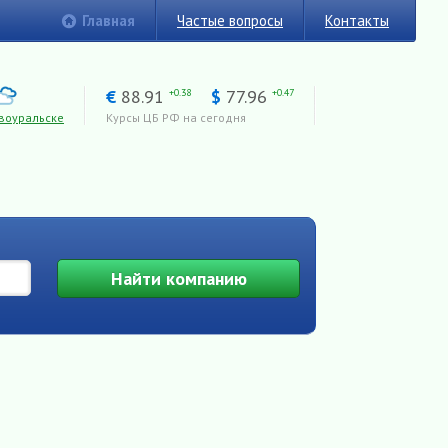
Главная
Частые вопросы
Контакты
€
88.91
$
77.96
+0.38
+0.47
воуральске
Курсы ЦБ РФ на сегодня
Найти
компанию