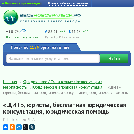
+
Добавить организацию
Вход в кабинет компании
+0.38
+0.47
+18 C°
€
88.91
$
77.96
Погода в Новоуральске
Курсы ЦБ РФ на сегодня
Поиск по
1189
организациям
Найти
Главная
→
Юридические / Финансовые / Бизнес услуги /
Безопасность
→
Юридическая и правовая консультация
→
«ЩИТ»,
юристы, бесплатная юридическая консультация, юридическая помощь
«ЩИТ», юристы, бесплатная юридическая
консультация, юридическая помощь
ИП Щекалев Д. А.