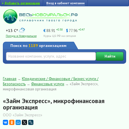
+
Добавить организацию
Вход в кабинет компании
+0.38
+0.47
+13 C°
€
88.91
$
77.96
Погода в Новоуральске
Курсы ЦБ РФ на сегодня
Поиск по
1189
организациям
Найти
Главная
→
Юридические / Финансовые / Бизнес услуги /
Безопасность
→
Финансовые услуги
→
«Займ Экспресс»,
микрофинансовая организация
«Займ Экспресс», микрофинансовая
организация
ООО «Займ Экспресс»