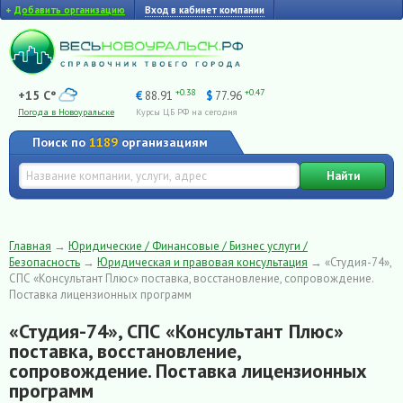
+
Добавить организацию
Вход в кабинет компании
+0.38
+0.47
+15 C°
€
88.91
$
77.96
Погода в Новоуральске
Курсы ЦБ РФ на сегодня
Поиск по
1189
организациям
Найти
Главная
→
Юридические / Финансовые / Бизнес услуги /
Безопасность
→
Юридическая и правовая консультация
→
«Студия-74»,
СПС «Консультант Плюс» поставка, восстановление, сопровождение.
Поставка лицензионных программ
«Студия-74», СПС «Консультант Плюс»
поставка, восстановление,
сопровождение. Поставка лицензионных
программ